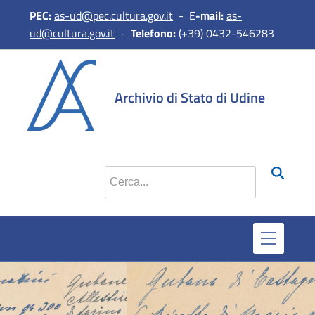
PEC:
as-ud@pec.cultura.gov.it
- E
-mail:
as-
ud@cultura.gov.it
-
Telefono:
(+39) 0432-546283
Archivio di Stato di Udine
Cerca nel sito